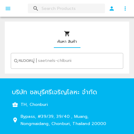
ค้นหา สินค้า
หมวดหมู่
|
บริษัท ชลบุรีศรีเจริญโลหะ จำกัด
TH, Chonburi
Bypass
,
#
39/39, 39/40
,
Muang
,
Nongmaidang
,
Chonburi
,
Thailand
20000